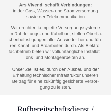
Ars Viven­di schafft Ver­bin­dun­gen:
in der Gas‑, Was­ser- und Strom­ver­sor­gung
sowie der Tele­kom­mu­ni­ka­ti­on
Wir errich­ten kom­plet­te Ver­sor­gungs­sys­te­me
im Rohr­lei­tungs- und Kabel­bau, stel­len Ober­flä­
chen­be­fes­ti­gun­gen aller Art wie­der her und füh­
ren Kanal- und Erd­ar­bei­ten durch. Als Elek­tro­
fach­be­trieb bie­ten wir voll­um­fäng­li­che Instal­la­ti­
ons- und Mon­ta­ge­ar­bei­ten an.
Unser Ziel ist es, durch den Aus­bau und der
Erhal­tung tech­ni­scher Infra­struk­tur unse­ren
Bei­trag für eine zukünf­tig gesi­cher­te Ver­sor­
gung zu leis­ten.
Rufbereitschaftsdienst /