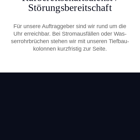
Störungsbereitschaft
Für unse­re Auf­trag­ge­ber sind wir rund um die
Uhr erreich­bar. Bei Strom­aus­fäl­len oder Was­
ser­rohr­brü­chen ste­hen wir mit unse­ren Tief­bau­
ko­lon­nen kurz­fris­tig zur Sei­te.